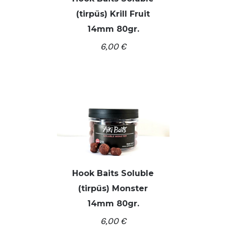
(tirpūs) Krill Fruit
/
Į KREPŠELĮ
DETALĖS
14mm 80gr.
6,00
€
Hook Baits Soluble
(tirpūs) Monster
/
Į KREPŠELĮ
DETALĖS
14mm 80gr.
6,00
€