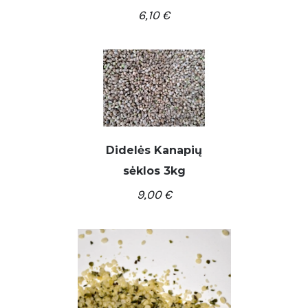
6,10
€
Didelės Kanapių
/
Į KREPŠELĮ
DETALĖS
sėklos 3kg
9,00
€