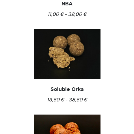
NBA
/
PASIRINKTI SAVYBES
11,00
€
32,00
€
DETALĖS
–
Soluble Orka
13,50
€
38,50
€
–
/
PASIRINKTI SAVYBES
DETALĖS