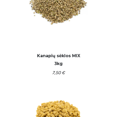
Kanapių sėklos MIX
3kg
7,50
€
/
Į KREPŠELĮ
DETALĖS