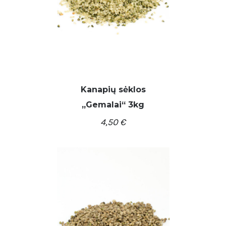
Kanapių sėklos
,,Gemalai“ 3kg
4,50
€
/
Į KREPŠELĮ
DETALĖS