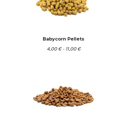
Babycorn Pellets
4,00
€
11,00
€
–
/
PASIRINKTI SAVYBES
DETALĖS