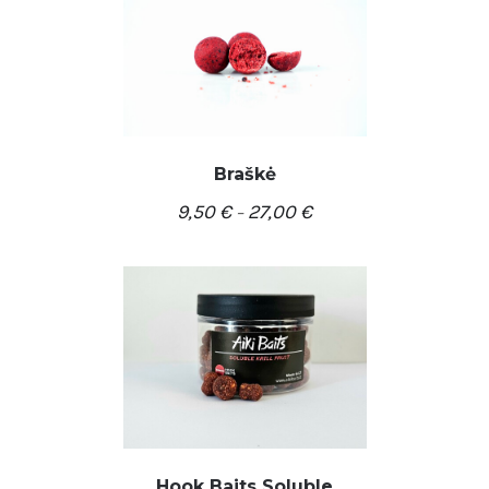
Braškė
9,50
€
27,00
€
–
/
PASIRINKTI SAVYBES
DETALĖS
Hook Baits Soluble