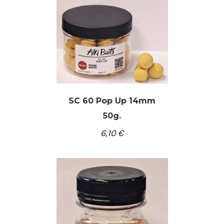
SC 60 Pop Up 14mm
50g.
/
Į KREPŠELĮ
DETALĖS
6,10
€