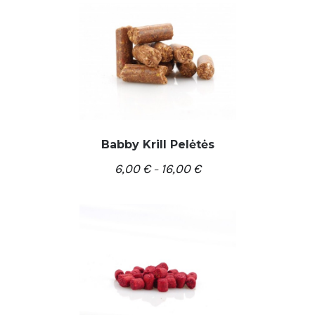
Babby Krill Pelėtės
6,00
€
16,00
€
–
/
PASIRINKTI SAVYBES
DETALĖS