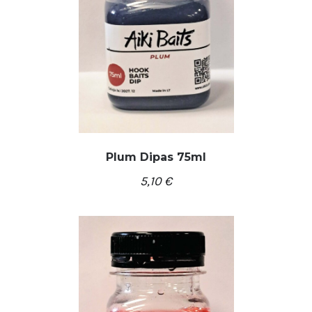
Plum Dipas 75ml
5,10
€
/
Į KREPŠELĮ
DETALĖS