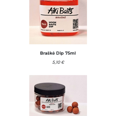
Braškė Dip 75ml
5,10
€
/
Į KREPŠELĮ
DETALĖS