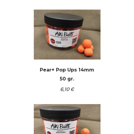
Pear+ Pop Ups 14mm
50 gr.
/
Į KREPŠELĮ
DETALĖS
6,10
€