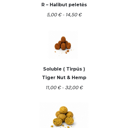
R – Halibut peletės
5,00
€
14,50
€
–
/
PASIRINKTI SAVYBES
DETALĖS
Soluble ( Tirpūs )
/
PASIRINKTI SAVYBES
Tiger Nut & Hemp
DETALĖS
11,00
€
32,00
€
–