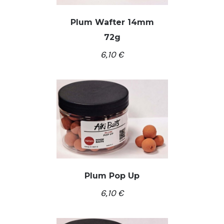
Plum Wafter 14mm
72g
/
Į KREPŠELĮ
DETALĖS
6,10
€
Plum Pop Up
6,10
€
/
Į KREPŠELĮ
DETALĖS