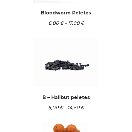
Bloodworm Peletės
6,00
€
17,00
€
–
/
PASIRINKTI SAVYBES
DETALĖS
B – Halibut peletes
5,00
€
14,50
€
–
/
PASIRINKTI SAVYBES
DETALĖS