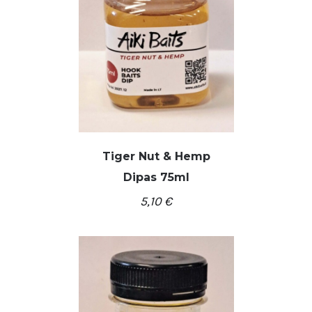
Tiger Nut & Hemp
Dipas 75ml
5,10
€
/
Į KREPŠELĮ
DETALĖS