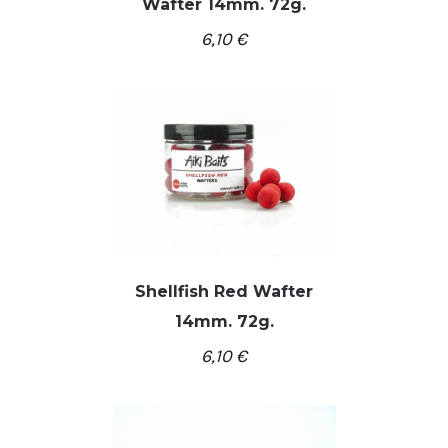
Wafter 14mm. 72g.
/
Į KREPŠELĮ
DETALĖS
6,10
€
Shellfish Red Wafter
14mm. 72g.
/
Į KREPŠELĮ
DETALĖS
6,10
€