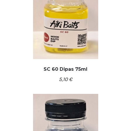
SC 60 Dipas 75ml
5,10
€
/
Į KREPŠELĮ
DETALĖS