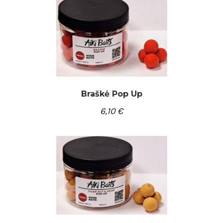
Braškė Pop Up
6,10
€
/
Į KREPŠELĮ
DETALĖS