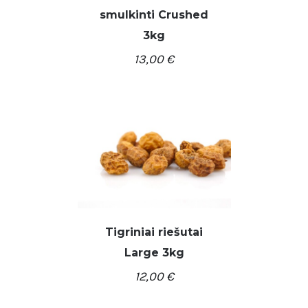
smulkinti Crushed
3kg
13,00
€
/
Į KREPŠELĮ
DETALĖS
Tigriniai riešutai
Large 3kg
/
Į KREPŠELĮ
DETALĖS
12,00
€