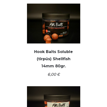
Hook Baits Soluble
(tirpūs) Shellfish
/
Į KREPŠELĮ
DETALĖS
14mm 80gr.
6,00
€