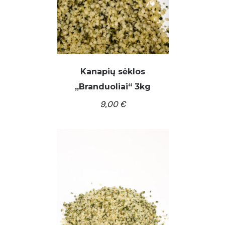
Kanapių sėklos
,,Branduoliai“ 3kg
9,00
€
/
Į KREPŠELĮ
DETALĖS