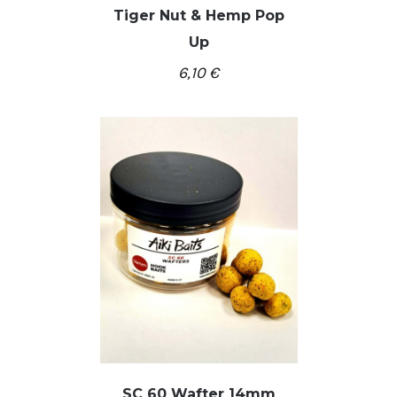
Tiger Nut & Hemp Pop
Up
/
Į KREPŠELĮ
DETALĖS
6,10
€
SC 60 Wafter 14mm