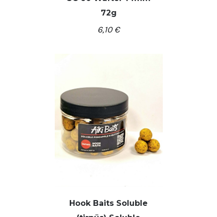
72g
6,10
€
Hook Baits Soluble