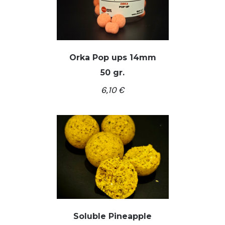
Orka Pop ups 14mm
50 gr.
/
Į KREPŠELĮ
DETALĖS
6,10
€
Soluble Pineapple