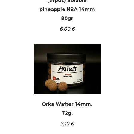
(tirpūs) Soluble
pIneapple NBA 14mm
80gr
/
Į KREPŠELĮ
DETALĖS
6,00
€
Orka Wafter 14mm.
72g.
/
Į KREPŠELĮ
DETALĖS
6,10
€