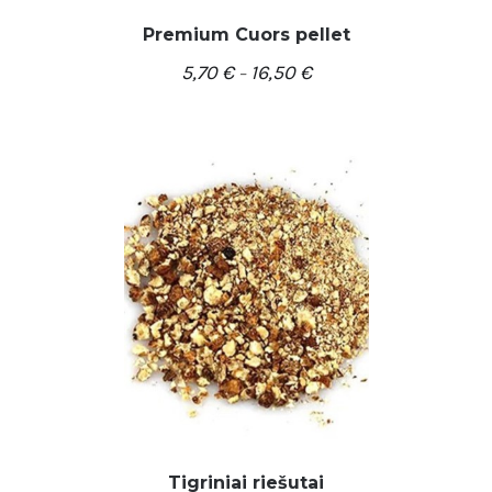
Premium Cuors pellet
5,70
€
16,50
€
–
/
PASIRINKTI SAVYBES
DETALĖS
Tigriniai riešutai