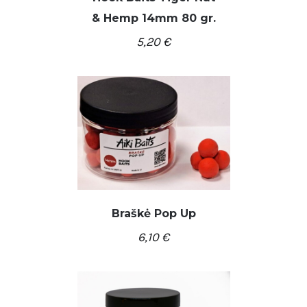
& Hemp 14mm 80 gr.
/
Į KREPŠELĮ
DETALĖS
5,20
€
Braškė Pop Up
6,10
€
/
Į KREPŠELĮ
DETALĖS