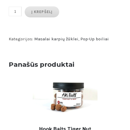
produkto
Į KREPŠELĮ
kiekis:
LIMITED
EDITION
Kategorijos:
Masalai karpių žūklei
,
Pop-Up boiliai
Pop
Ups
14mm
Panašūs produktai
50
gr.
Hook Baits Tiger Nut