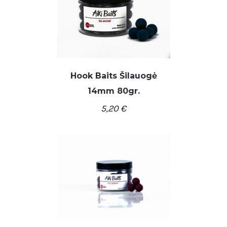
Hook Baits Šilauogė
14mm 80gr.
DETALĖS
5,20
€