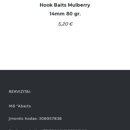
Hook Baits Mulberry
14mm 80 gr.
DETALĖS
5,20
€
REKVIZITAI:
MB “Abaits
Įmonės kodas: 306957836