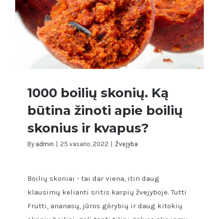
1000 boilių skonių. Ką
būtina žinoti apie boilių
skonius ir kvapus?
By
admin
|
25 vasario, 2022
|
Žvejyba
1000 boilių skonių. Ką būtina žinoti apie
boilių skonius ir kvapus?
Boilių skoniai - tai dar viena, itin daug
klausimų kelianti sritis karpių žvejyboje. Tutti
Frutti, ananasų, jūros gėrybių ir daug kitokių