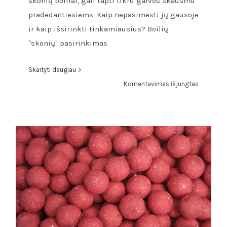
skonių boiliai, gali tapti tikru galvos skausmu
pradedantiesiems. Kaip nepasimesti jų gausoje
ir kaip išsirinkti tinkamiausius? Boilių
"skonių" pasirinkimas
Skaityti daugiau
įraše
Komentavimas išjungtas
1000
boilių
skonių.
Ką
būtina
žinoti
apie
boilių
skonius
ir