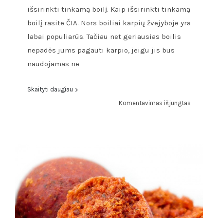
išsirinkti tinkamą boilį. Kaip išsirinkti tinkamą
boilį rasite ČIA. Nors boiliai karpių žvejyboje yra
labai populiarūs. Tačiau net geriausias boilis
nepadės jums pagauti karpio, jeigu jis bus
naudojamas ne
Skaityti daugiau
įraše
Komentavimas išjungtas
Žvejybos
su
boiliais
ABC