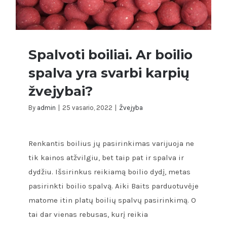
kvapus?
Spalvoti boiliai. Ar boilio
spalva yra svarbi karpių
žvejybai?
Spalvoti boiliai. Ar boilio spalva yra
By
admin
|
25 vasario, 2022
|
Žvejyba
svarbi karpių žvejybai?
Renkantis boilius jų pasirinkimas varijuoja ne
tik kainos atžvilgiu, bet taip pat ir spalva ir
dydžiu. Išsirinkus reikiamą boilio dydį, metas
pasirinkti boilio spalvą. Aiki Baits parduotuvėje
matome itin platų boilių spalvų pasirinkimą. O
tai dar vienas rebusas, kurį reikia