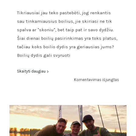
Tikriausiai jau teko pastebėti, jog renkantis
sau tinkamiausius boilius, jie skiriasi ne tik
spalva ar "skoniu", bet taip pat ir savo dydžiu.
Šiai dienai boilių pasirinkimas yra toks platus,
tačiau koks boilio dydis yra geriausias jums?
Boilių dydis gali svyruoti
Skaityti daugiau
įraše
Komentavimas išjungtas
Boilių
dydis.
Kaip
išsirinkti
sau
tinkamiau