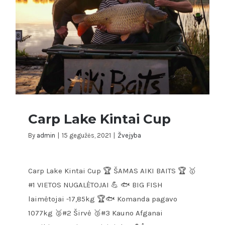
Carp Lake Kintai Cup
By
admin
|
15 gegužės, 2021
|
Žvejyba
Carp Lake Kintai Cup 🏆 ŠAMAS AIKI BAITS 🏆 🥇
Carp Lake Kintai Cup
#1 VIETOS NUGALĖTOJAI 💪 🐟 BIG FISH
laimėtojai -17,85kg 🏆🐟 Komanda pagavo
1077kg 🥈#2 Širvė 🥉#3 Kauno Afganai