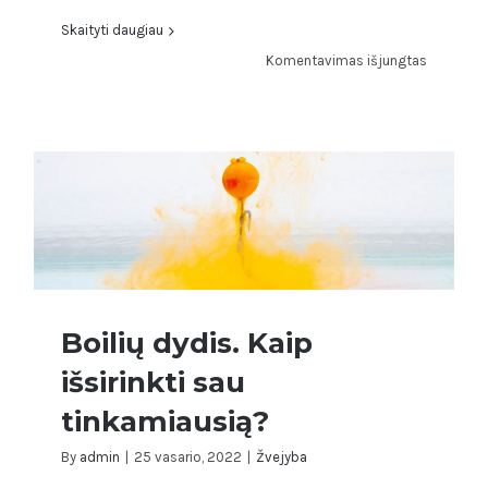
Skaityti daugiau
įraše
Komentavimas išjungtas
Spalvoti
boiliai.
Ar
boilio
spalva
yra
svarbi
karpių
žvejybai?
Boilių dydis. Kaip
išsirinkti sau
Boilių dydis. Kaip išsirinkti sau
tinkamiausią?
tinkamiausią?
By
admin
|
25 vasario, 2022
|
Žvejyba