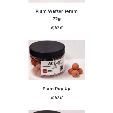
Plum Wafter 14mm
72g
/
Į KREPŠELĮ
DETALĖS
6,10
€
Plum Pop Up
6,10
€
/
Į KREPŠELĮ
DETALĖS