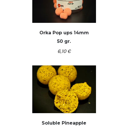
Orka Pop ups 14mm
50 gr.
/
Į KREPŠELĮ
DETALĖS
6,10
€
Soluble Pineapple