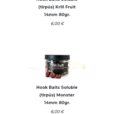
(tirpūs) Krill Fruit
/
Į KREPŠELĮ
DETALĖS
14mm 80gr.
6,00
€
Hook Baits Soluble
(tirpūs) Monster
/
Į KREPŠELĮ
DETALĖS
14mm 80gr.
6,00
€