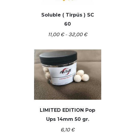
Soluble ( Tirpūs ) SC
/
PASIRINKTI SAVYBES
60
DETALĖS
11,00
€
32,00
€
–
LIMITED EDITION Pop
Ups 14mm 50 gr.
/
Į KREPŠELĮ
DETALĖS
6,10
€