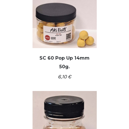
SC 60 Pop Up 14mm
50g.
/
Į KREPŠELĮ
DETALĖS
6,10
€