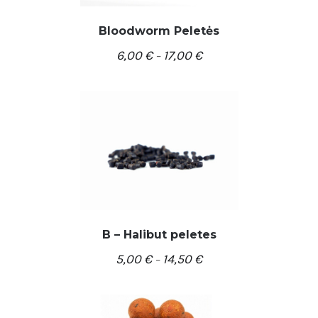
Bloodworm Peletės
6,00
€
17,00
€
–
/
PASIRINKTI SAVYBES
DETALĖS
B – Halibut peletes
5,00
€
14,50
€
–
/
PASIRINKTI SAVYBES
DETALĖS