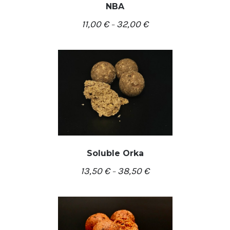
NBA
/
PASIRINKTI SAVYBES
11,00
€
32,00
€
DETALĖS
–
Soluble Orka
13,50
€
38,50
€
–
/
PASIRINKTI SAVYBES
DETALĖS