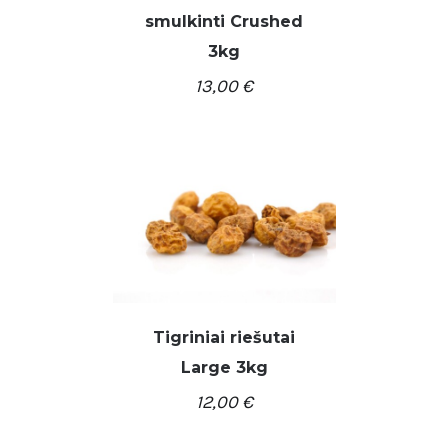
smulkinti Crushed
3kg
13,00
€
/
Į KREPŠELĮ
DETALĖS
Tigriniai riešutai
Large 3kg
/
Į KREPŠELĮ
DETALĖS
12,00
€