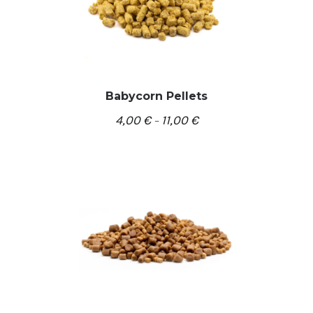
Babycorn Pellets
4,00
€
11,00
€
–
/
PASIRINKTI SAVYBES
DETALĖS