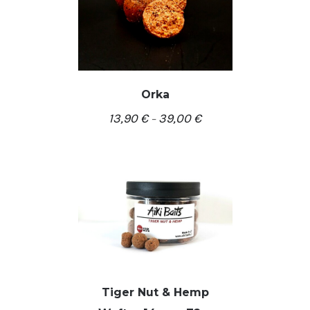
Orka
13,90
€
39,00
€
–
/
PASIRINKTI SAVYBES
DETALĖS
Tiger Nut & Hemp