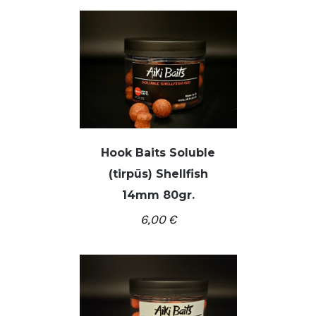
Hook Baits Soluble
(tirpūs) Shellfish
/
Į KREPŠELĮ
DETALĖS
14mm 80gr.
6,00
€