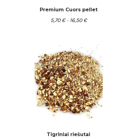
Premium Cuors pellet
5,70
€
16,50
€
–
/
PASIRINKTI SAVYBES
DETALĖS
Tigriniai riešutai