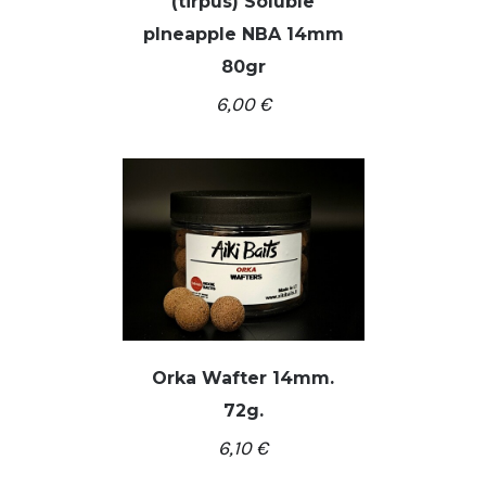
(tirpūs) Soluble
pIneapple NBA 14mm
80gr
/
Į KREPŠELĮ
DETALĖS
6,00
€
Orka Wafter 14mm.
72g.
/
Į KREPŠELĮ
DETALĖS
6,10
€