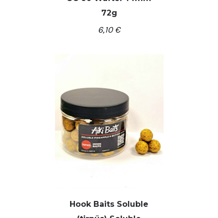
72g
6,10
€
/
Į KREPŠELĮ
DETALĖS
Hook Baits Soluble