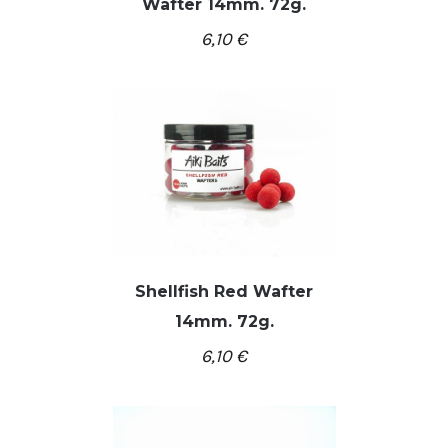
Wafter 14mm. 72g.
/
Į KREPŠELĮ
DETALĖS
6,10
€
Shellfish Red Wafter
14mm. 72g.
/
Į KREPŠELĮ
DETALĖS
6,10
€