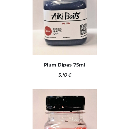
Plum Dipas 75ml
5,10
€
/
Į KREPŠELĮ
DETALĖS