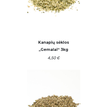
Kanapių sėklos
,,Gemalai“ 3kg
4,50
€
/
Į KREPŠELĮ
DETALĖS