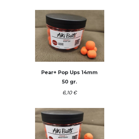
Pear+ Pop Ups 14mm
50 gr.
/
Į KREPŠELĮ
DETALĖS
6,10
€