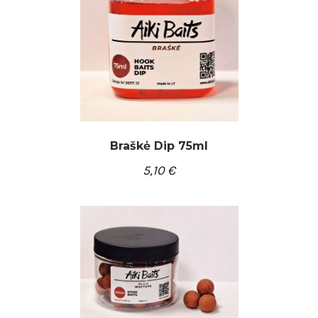
Braškė Dip 75ml
5,10
€
/
Į KREPŠELĮ
DETALĖS