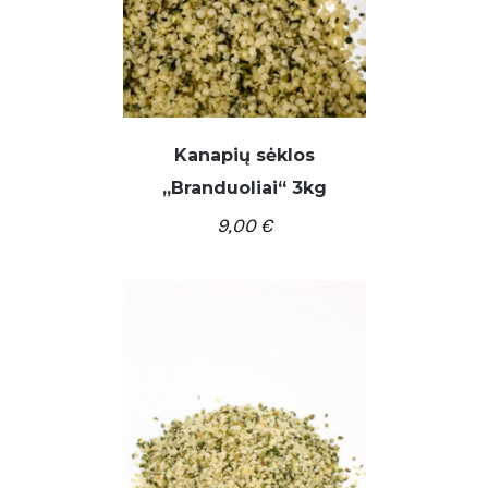
Kanapių sėklos
,,Branduoliai“ 3kg
9,00
€
/
Į KREPŠELĮ
DETALĖS