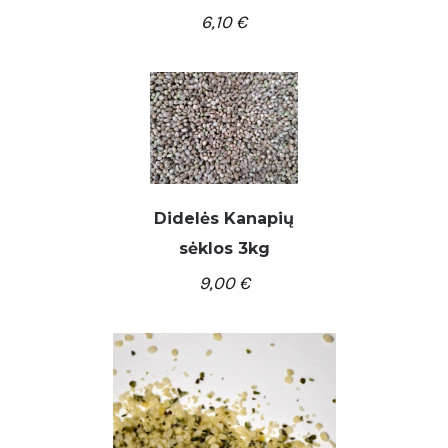
6,10
€
Didelės Kanapių
/
Į KREPŠELĮ
DETALĖS
sėklos 3kg
9,00
€