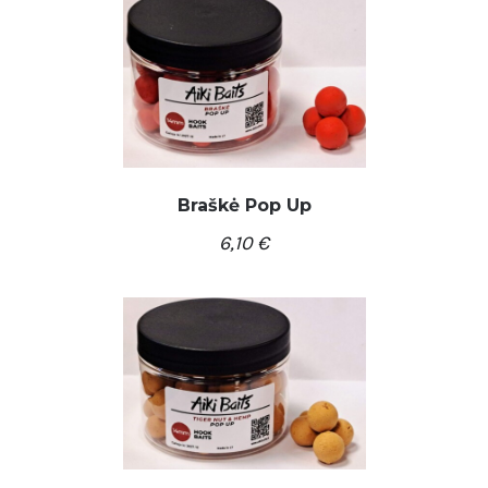
Braškė Pop Up
6,10
€
/
Į KREPŠELĮ
DETALĖS