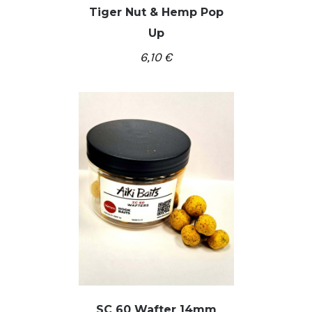
Tiger Nut & Hemp Pop
Up
/
Į KREPŠELĮ
DETALĖS
6,10
€
SC 60 Wafter 14mm