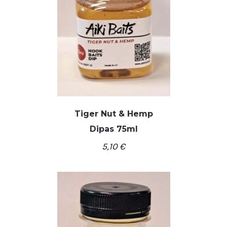
Tiger Nut & Hemp
Dipas 75ml
5,10
€
/
Į KREPŠELĮ
DETALĖS