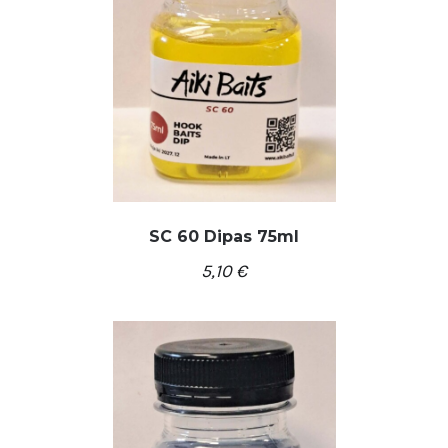
SC 60 Dipas 75ml
5,10
€
/
Į KREPŠELĮ
DETALĖS