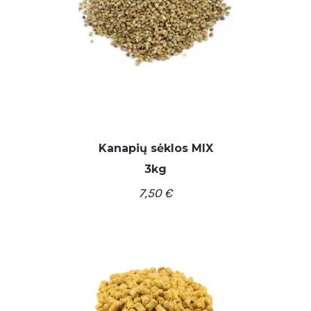
Kanapių sėklos MIX
3kg
7,50
€
/
Į KREPŠELĮ
DETALĖS