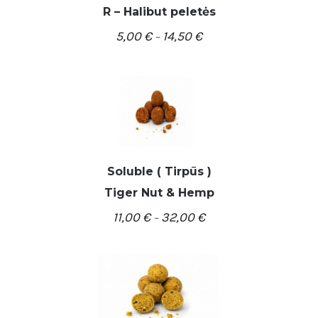
R – Halibut peletės
5,00
€
14,50
€
–
/
PASIRINKTI SAVYBES
DETALĖS
Soluble ( Tirpūs )
/
PASIRINKTI SAVYBES
Tiger Nut & Hemp
DETALĖS
11,00
€
32,00
€
–