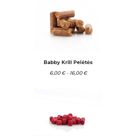
Babby Krill Pelėtės
6,00
€
16,00
€
–
/
PASIRINKTI SAVYBES
DETALĖS