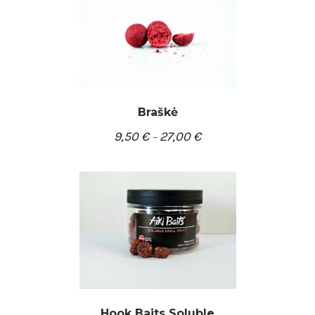
Braškė
9,50
€
27,00
€
–
/
PASIRINKTI SAVYBES
DETALĖS
Hook Baits Soluble