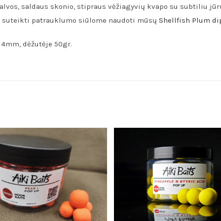
lvos, saldaus skonio, stipraus vėžiagyvių kvapo su subtiliu jūr
 suteikti patrauklumo siūlome naudoti mūsų
Shellfish Plum di
14mm, dėžutėje 50gr.