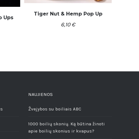
Tiger Nut & Hemp Pop Up
p Ups
6,10
€
/
Į KREPŠELĮ
DETALĖS
S
NAUJIENOS
ės
Žvejybos su boiliais ABC
1000 boilių skonių. Ką būtina žinoti
apie boilių skonius ir kvapus?