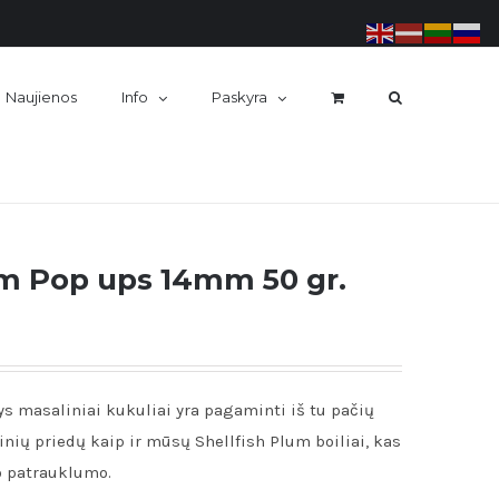
Naujienos
Info
Paskyra
um Pop ups 14mm 50 gr.
s masaliniai kukuliai yra pagaminti iš tu pačių
linių priedų kaip ir mūsų Shellfish Plum boiliai, kas
o patrauklumo.