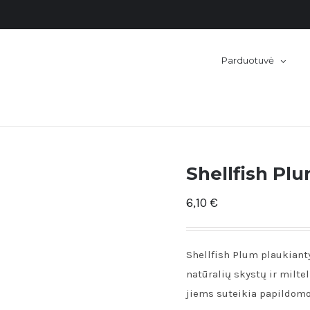
Parduotuvė
Shellfish Pl
6,10
€
Shellfish Plum plaukianty
natūralių skystų ir milte
jiems suteikia papildom