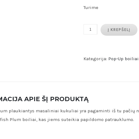
Turime
produkto
Į KREPŠELĮ
kiekis:
Shellfish
Plum
Kategorija:
Pop-Up boiliai
Pop
ups
14mm
50
ACIJA APIE ŠĮ PRODUKTĄ
gr.
lum plaukiantys masaliniai kukuliai yra pagaminti iš tu pačių na
fish Plum boiliai, kas jiems suteikia papildomo patrauklumo.