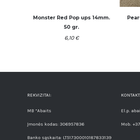
Monster Red Pop ups 14mm.
Pear
50 gr.
6,10
€
/
Į KREPŠELĮ
DETALĖS
REKVIZITAI:
KONTAKT
MB “Abaits
El.p. ab
Įmonės kodas: 306957836
Mob. +3
Banko sąskaita: LT517300010187833139