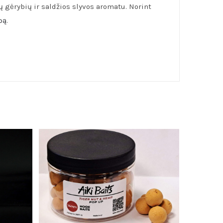
ų gėrybių ir saldžios slyvos aromatu. Norint
pą
.