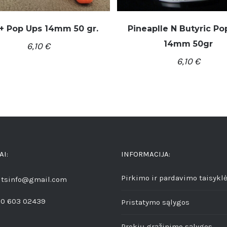
Pineaplle N Butyric Po
+ Pop Ups 14mm 50 gr.
14mm 50gr
6,10
€
6,10
€
/
/
Į KREPŠELĮ
DETALĖ
Į KREPŠELĮ
DETALĖS
AI:
INFORMACIJA:
Pirkimo ir pardavimo taisykl
aitsinfo@gmail.com
70 603 02439
Pristatymo sąlygos
Prekių grąžinimo sąlygos