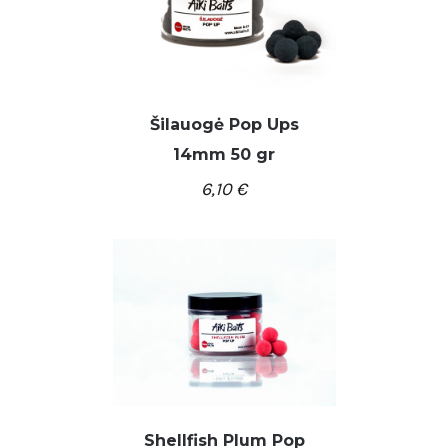
Šilauogė Pop Ups
14mm 50 gr
/
Į KREPŠELĮ
DETALĖS
6,10
€
Shellfish Plum Pop