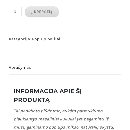
produkto
Į KREPŠELĮ
kiekis:
Pineaplle
N
Kategorija:
Pop-Up boiliai
Butyric
Pop
Ups
Aprašymas
14mm
50gr
INFORMACIJA APIE ŠĮ
PRODUKTĄ
Tai padidinto plūdrumo, aukšto patrauklumo
plaukiantys masaliniai kukuliai yra pagaminti iš
mūsų gaminamo pop ups mikso, natūralių skystų,