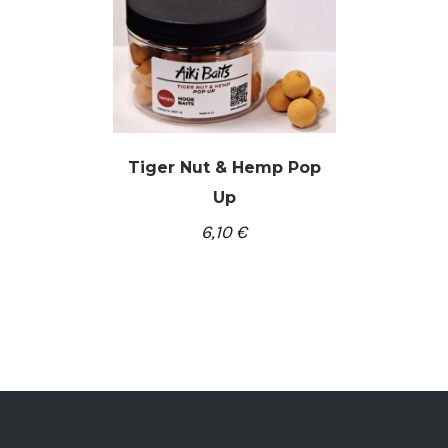
Tiger Nut & Hemp Pop
Up
/
Į KREPŠELĮ
DETALĖS
6,10
€