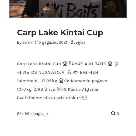
Carp Lake Kintai Cup
By
admin
|
15 gegužės, 2021
|
Žvejyba
Carp Lake Kintai Cup 🏆 ŠAMAS AIKI BAITS 🏆 🥇
Carp Lake Kintai Cup
#1 VIETOS NUGALĖTOJAI 💪 🐟 BIG FISH
laimėtojai -17,85kg 🏆🐟 Komanda pagavo
1077kg 🥈#2 Širvė 🥉#3 Kauno Afganai
Sveikiname visus prizininkus💪🍾
Skaityti daugiau
0