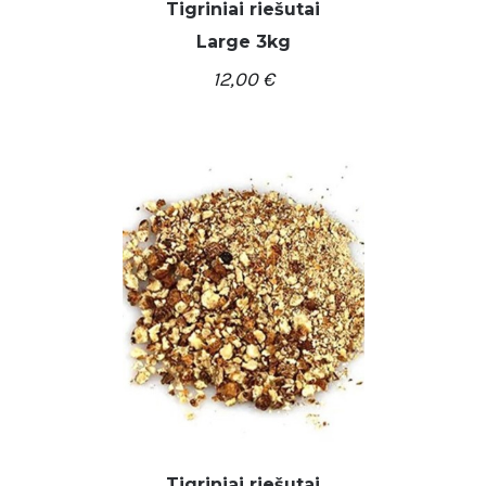
Tigriniai riešutai
Large 3kg
/
Į KREPŠELĮ
DETALĖS
12,00
€
Tigriniai riešutai