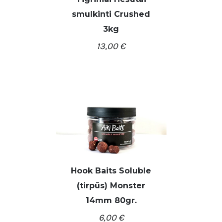
smulkinti Crushed
3kg
13,00
€
/
Į KREPŠELĮ
DETALĖS
Hook Baits Soluble
(tirpūs) Monster
/
Į KREPŠELĮ
DETALĖS
14mm 80gr.
6,00
€