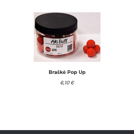
Braškė Pop Up
6,10
€