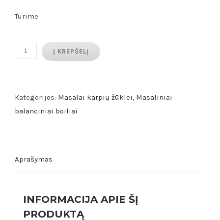
Turime
produkto
Į KREPŠELĮ
kiekis:
SC
60
Kategorijos:
Masalai karpių žūklei
,
Masaliniai
Wafter
balanciniai boiliai
14mm
72g
Aprašymas
INFORMACIJA APIE ŠĮ
PRODUKTĄ