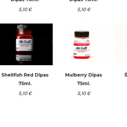
/
/
Į KREPŠELĮ
DETALĖS
Į KREPŠELĮ
DETALĖS
Į K
5,10
€
5,10
€
Shellfish Red Dipas
Mulberry Dipas
Š
75ml.
75ml.
/
/
Į KREPŠELĮ
DETALĖS
Į KREPŠELĮ
DETALĖS
Į K
5,10
€
5,10
€