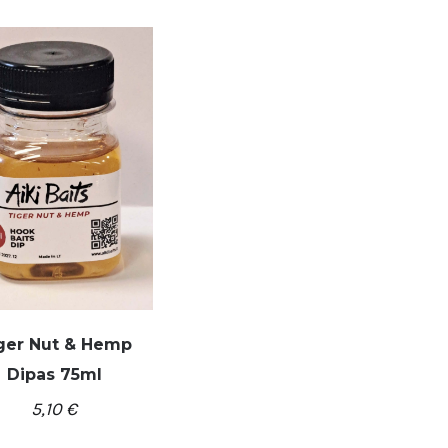
/
Į KREPŠELĮ
DETALĖS
ger Nut & Hemp
Dipas 75ml
5,10
€
/
REPŠELĮ
DETALĖS