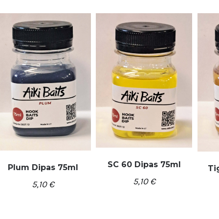
SC 60 Dipas 75ml
Plum Dipas 75ml
Ti
5,10
€
5,10
€
/
Į KREPŠELĮ
DETALĖS
/
Į KREPŠELĮ
DETALĖS
Į K