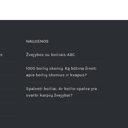
NAUJIENOS
ės
Žvejybos su boiliais ABC
1000 boilių skonių. Ką būtina žinoti
apie boilių skonius ir kvapus?
Spalvoti boiliai. Ar boilio spalva yra
svarbi karpių žvejybai?