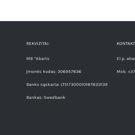
REKVIZITAI:
KONTAKT
MB “Abaits
El.p. ab
Įmonės kodas: 306957836
Mob. +3
Banko sąskaita: LT517300010187833139
Bankas: Swedbank