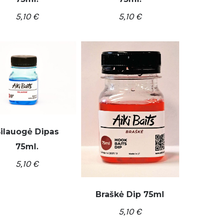
/
/
REPŠELĮ
DETALĖS
Į KREPŠELĮ
DETALĖS
5,10
€
5,10
€
ilauogė Dipas
75ml.
/
REPŠELĮ
DETALĖS
5,10
€
Braškė Dip 75ml
5,10
€