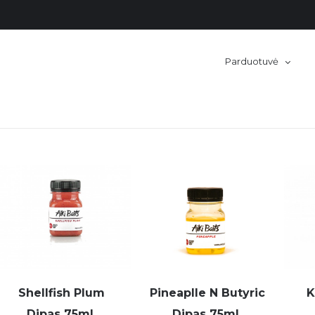
Parduotuvė
Shellfish Plum
Pineaplle N Butyric
K
Dipas 75ml.
Dipas 75ml.