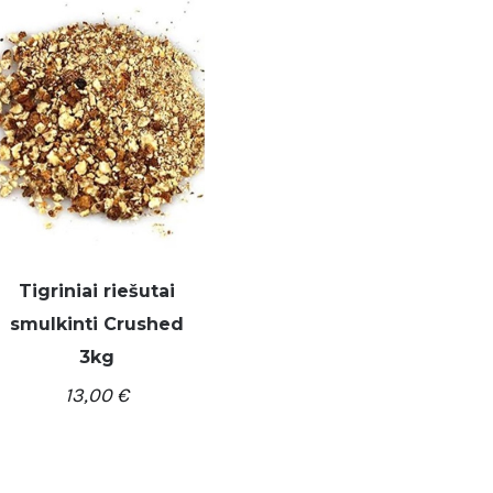
Tigriniai riešutai
smulkinti Crushed
3kg
/
Į KREPŠELĮ
DETALĖS
13,00
€