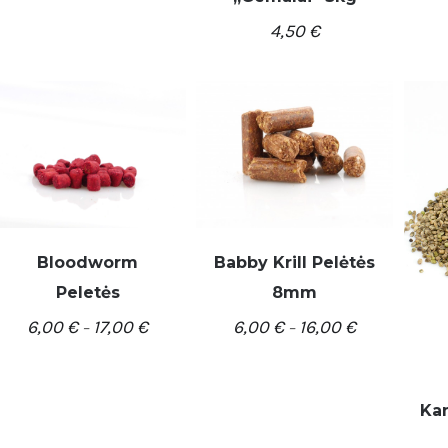
4,50
€
DETALĖS
Babby Krill Pelėtės
Bloodworm
8mm
Peletės
/
PASIRINKTI SAVYBES
DETALĖS
DETALĖS
6,00
€
16,00
€
6,00
€
17,00
€
–
–
Kan