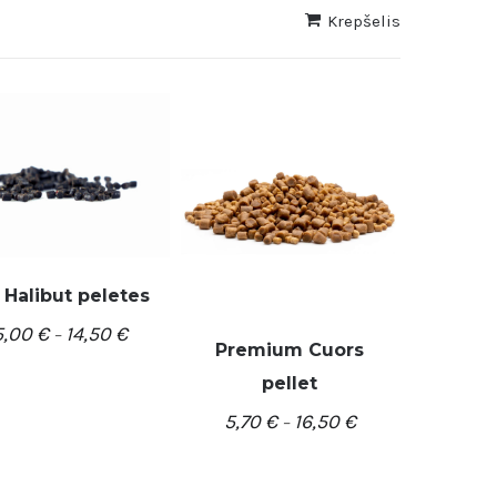
Krepšelis
 Halibut peletes
5,00
€
14,50
€
–
DETALĖS
Premium Cuors
pellet
/
PASIRINKTI SAVYBES
5,70
€
16,50
€
–
DETALĖS