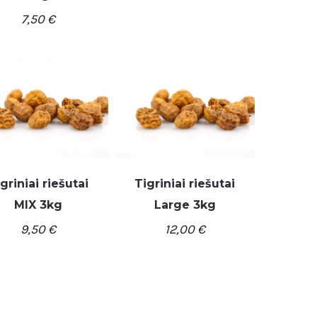
7,50
€
griniai riešutai
Tigriniai riešutai
MIX 3kg
Large 3kg
/
/
REPŠELĮ
DETALĖS
Į KREPŠELĮ
DETALĖS
9,50
€
12,00
€