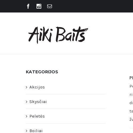
KATEGORIJOS
P
P
Akcijos
r
Skysčiai
d
t
Peletės
ž
Boiliai