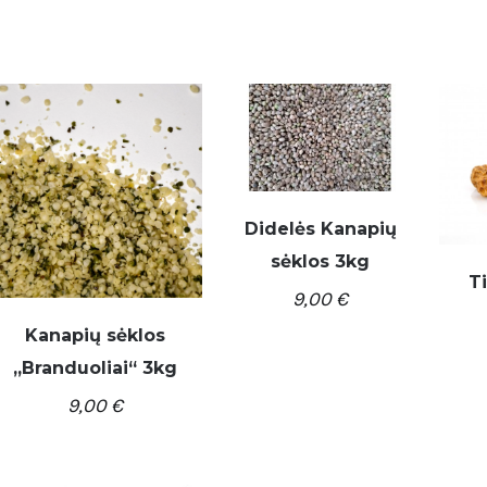
Didelės Kanapių
/
Į KREPŠELĮ
DETALĖS
sėklos 3kg
Ti
9,00
€
Į K
Kanapių sėklos
,,Branduoliai“ 3kg
/
Į KREPŠELĮ
DETALĖS
9,00
€