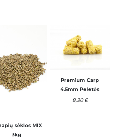
Premium Carp
4.5mm Peletės
DETALĖS
8,90
€
apių sėklos MIX
3kg