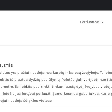
Parduotuvė
ELETĖS
eletės yra plačiai naudojamos karpių ir karosų žvejyboje. Tai vi
inktis iš plautus dydžių pasiūlymų. Peletės gali varijuoti nuo 
iametro. Tai leidžia pasirinkti tinkamiausią dydį žvejybos vietoje
ai leidžia jas lengvai perlaužti į smulkesnius gabaliukus, kurie 
vejai naudoja šėryklos vietose.