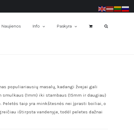
Naujienos
Info
Paskyra
enas populiariausių masalų, kadangi žvejai gali
itin smulkaus (1mm) iki stambaus (15mm ir daugiau)
. Peletės taip yra minkštesnės nei įprasti boiliai, o
greičiau ištirpsta vandenyje, todėl peletes dažnai