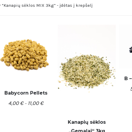
“Kanapių sėklos MIX 3kg” - įdėtas į krepšelį
B –
Babycorn Pellets
4,00
€
11,00
€
–
DETALĖS
Kanapių sėklos
,,Gemalai“ 3kg