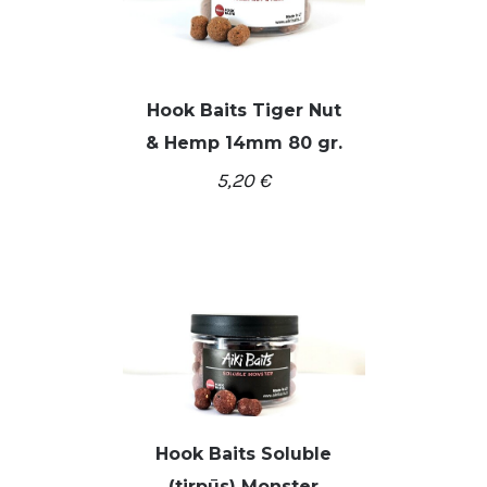
Hook Baits Tiger Nut
& Hemp 14mm 80 gr.
/
Į KREPŠELĮ
DETALĖS
5,20
€
Hook Baits Soluble
(tirpūs) Monster