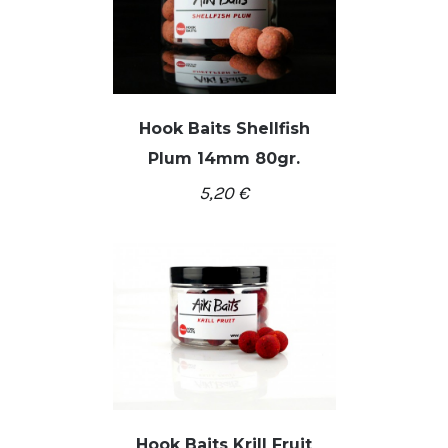
Hook Baits Shellfish
Plum 14mm 80gr.
/
Į KREPŠELĮ
DETALĖS
5,20
€
Hook Baits Krill Fruit