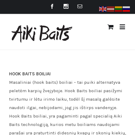
HOOK BAITS BOILIAI
Masaliniai (hook baits) boiliai – tai puiki alternatyva
peletėm karpių žvejyboje. Hook Baits boiliai pasižymi
tvirtumu ir lėtu irimo laiku, todėl šį masalą galėsite
naudoti ilgai, nebijodami, jog jis ištirps vandenyje.
Hook Baits boiliai, yra pagaminti pagal specialią Aiki
Baits technologiją, kurios metu boiliams naudojami
parašai yra praturtinti didesnių kvapų ir skonių kiekių,