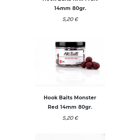
14mm 80gr.
DETALĖS
5,20
€
Hook Baits Monster
Red 14mm 80gr.
/
Į KREPŠELĮ
DETALĖS
5,20
€