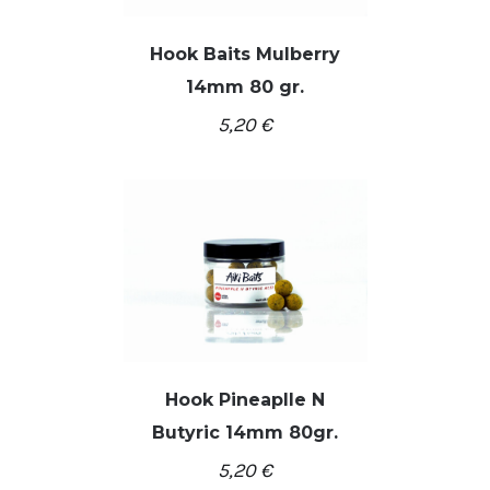
Hook Baits Mulberry
14mm 80 gr.
DETALĖS
5,20
€
Hook Pineaplle N
Butyric 14mm 80gr.
DETALĖS
5,20
€