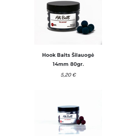
Hook Baits Šilauogė
14mm 80gr.
DETALĖS
5,20
€