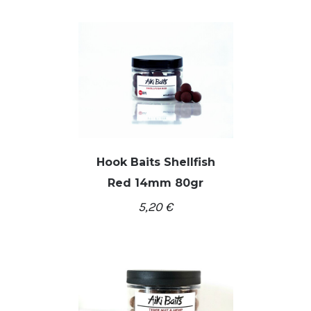
Hook Baits Shellfish
Red 14mm 80gr
/
Į KREPŠELĮ
DETALĖS
5,20
€