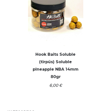
Hook Baits Soluble
(tirpūs) Soluble
pIneapple NBA 14mm
80gr
/
Į KREPŠELĮ
DETALĖS
6,00
€