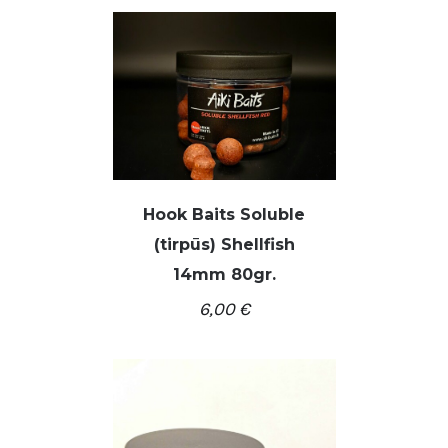
Hook Baits Soluble
(tirpūs) Shellfish
14mm 80gr.
6,00
€