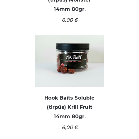
/
Į KREPŠELĮ
DETALĖS
14mm 80gr.
6,00
€
Hook Baits Soluble
(tirpūs) Krill Fruit
/
Į KREPŠELĮ
DETALĖS
14mm 80gr.
6,00
€