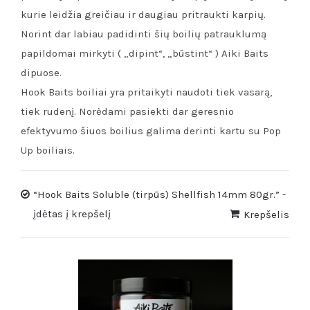
kurie leidžia greičiau ir daugiau pritraukti karpių.
Norint dar labiau padidinti šių boilių patrauklumą
papildomai mirkyti ( „dipint“, „būstint“ ) Aiki Baits
dipuose.
Hook Baits boiliai yra pritaikyti naudoti tiek vasarą,
tiek rudenį. Norėdami pasiekti dar geresnio
efektyvumo šiuos boilius galima derinti kartu su Pop
Up boiliais.
“Hook Baits Soluble (tirpūs) Shellfish 14mm 80gr.” -
įdėtas į krepšelį
Krepšelis