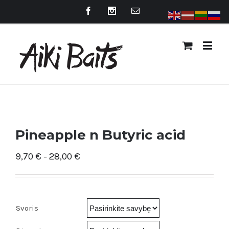
Pineapple n Butyric acid
9,70
€
28,00
€
–
Svoris