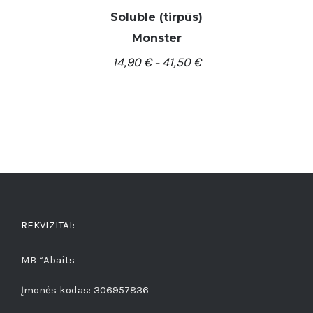
Soluble (tirpūs)
Monster
/
PASIRINKTI SAVYBES
14,90
€
41,50
€
DETALĖS
–
REKVIZITAI:
MB “Abaits
Įmonės kodas: 306957836