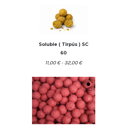
Soluble ( Tirpūs ) SC
/
PASIRINKTI SAVYBES
60
DETALĖS
11,00
€
32,00
€
–