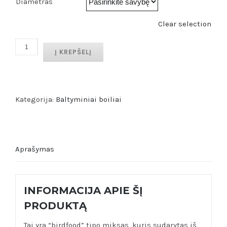
Diametras
Clear selection
produkto
Į KREPŠELĮ
kiekis:
Pineapple
n
Kategorija:
Baltyminiai boiliai
Butyric
acid
Aprašymas
INFORMACIJA APIE ŠĮ
PRODUKTĄ
Tai yra “birdfood” tipo miksas, kuris sudarytas iš