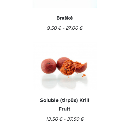
Braškė
9,50
€
27,00
€
–
/
PASIRINKTI SAVYBES
DETALĖS
Soluble (tirpūs) Krill
Fruit
/
PASIRINKTI SAVYBES
13,50
€
37,50
€
DETALĖS
–